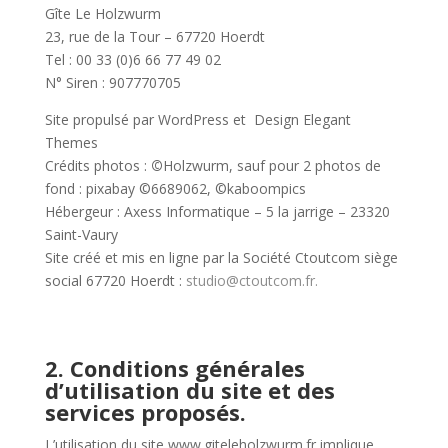
Gîte Le Holzwurm
23, rue de la Tour – 67720 Hoerdt
Tel : 00 33 (0)6 66 77 49 02
N° Siren :
907770705
Site propulsé par WordPress et Design Elegant
Themes
Crédits photos :
©
Holzwurm, sauf pour 2 photos de
fond : pixabay ©6689062, ©kaboompics
Hébergeur : Axess Informatique –
5 la jarrige – 23320
Saint-Vaury
Site créé et mis en ligne par la Société Ctoutcom siège
social 67720 Hoerdt :
studio@ctoutcom.fr
.
2. Conditions générales
d’utilisation du site et des
services proposés.
L’utilisation du site www.giteleholzwurm.fr implique