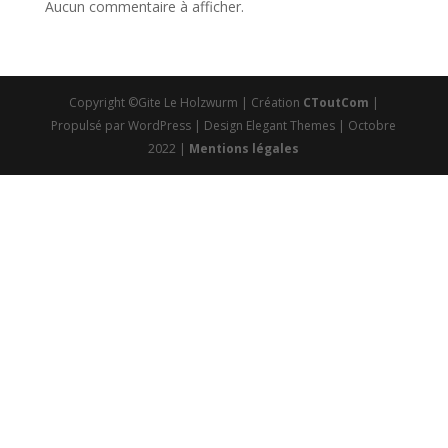
Aucun commentaire à afficher.
Copyright ©Gite Le Holzwurm | Création
CToutCom
|
Propulsé par WordPress | Design Elegant Themes | Octobre
2022 |
Mentions légales